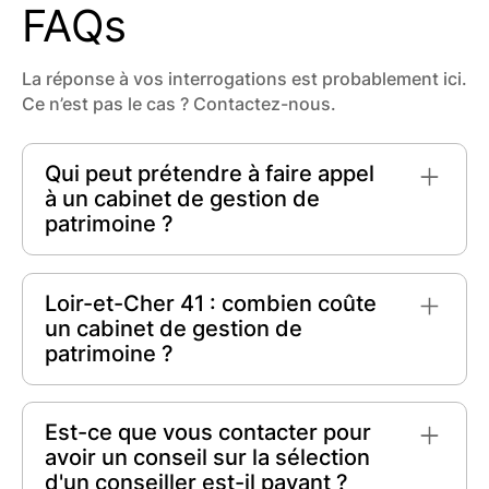
FAQs
La réponse à vos interrogations est probablement ici.
Ce n’est pas le cas ? Contactez-nous.
Qui peut prétendre à faire appel
à un cabinet de gestion de
patrimoine ?
Tout individu cherchant à optimiser son
patrimoine peut faire appel à un cabinet de
Loir-et-Cher 41 : combien coûte
gestion de patrimoine. Cela inclut les
un cabinet de gestion de
particuliers fortunés
, les
familles
, ou même les
patrimoine ?
entrepreneurs
souhaitant structurer ou
transmettre leur patrimoine. Chaque profil
Dans le Loir-et-Cher (41), un cabinet de gestion
trouve des solutions adaptées à ses besoins
de patrimoine peut facturer entre
150 et 300
Est-ce que vous contacter pour
spécifiques.
euros de l'heure
. Les frais fixes annuels varient
avoir un conseil sur la sélection
selon les prestations, allant généralement de
d'un conseiller est-il payant ?