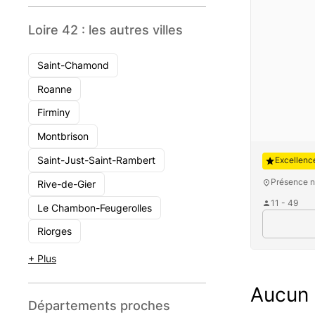
Loire 42 : les autres villes
Saint-Chamond
Roanne
Firminy
Montbrison
Auguste
Saint-Just-Saint-Rambert
Excellenc
Présence n
Rive-de-Gier
11 - 49
Le Chambon-Feugerolles
Riorges
+ Plus
Aucun c
Départements proches