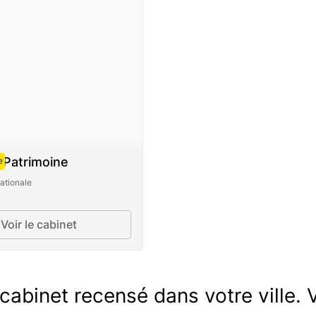
 Patrimoine
e
ationale
Voir le cabinet
abinet recensé dans votre ville. V