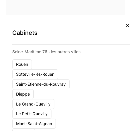
Union De Placement Financier Sarl
Cabinets
140 Rue De Paris 76600 Le Havre
Voir le cabinet
Seine-Maritime 76 : les autres villes
Rouen
Sotteville-lès-Rouen
Saint-Étienne-du-Rouvray
Dieppe
Le Grand-Quevilly
Auguste
Excellence
Patrimoine
Le Petit-Quevilly
Présence
Mont-Saint-Aignan
nationale