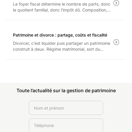
Le foyer fiscal détermine le nombre de parts, donc
le quotient familial, donc l'impôt dû. Composition,
barème 2026, plafonnement de l'avantage familial
et arbitrage entre rattachement et pension : les
règles applicables aux revenus 2025.
Patrimoine et divorce : partage, coûts et fiscalité
Divorcer, c'est liquider puis partager un patrimoine
construit à deux. Régime matrimonial, sort du
logement, droit de partage et prestation
compensatoire : les règles et les coûts à connaître
avant d'engager la procédure.
Toute l’actualité sur la gestion de patrimoine