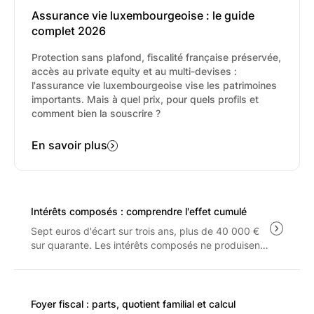
Assurance vie luxembourgeoise : le guide
complet 2026
Protection sans plafond, fiscalité française préservée,
accès au private equity et au multi-devises :
l'assurance vie luxembourgeoise vise les patrimoines
importants. Mais à quel prix, pour quels profils et
comment bien la souscrire ?
En savoir plus
Intérêts composés : comprendre l'effet cumulé
Sept euros d'écart sur trois ans, plus de 40 000 €
sur quarante. Les intérêts composés ne produisent
leur effet qu'à long terme, et seulement sur ce qui
reste après les frais, le PFU à 31.4% et l'inflation.
Foyer fiscal : parts, quotient familial et calcul