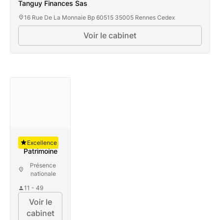
Tanguy Finances Sas
16 Rue De La Monnaie Bp 60515 35005 Rennes Cedex
Voir le cabinet
Auguste
Excellence
Patrimoine
Présence
nationale
11 - 49
Voir le
cabinet