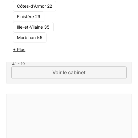
Côtes-d'Armor 22
Finistère 29
Ille-et-Vilaine 35
Morbihan 56
FC Patrimoine & Conseils
+ Plus
La lande d’Abas, 35580 Baulon
1 - 10
Voir le cabinet