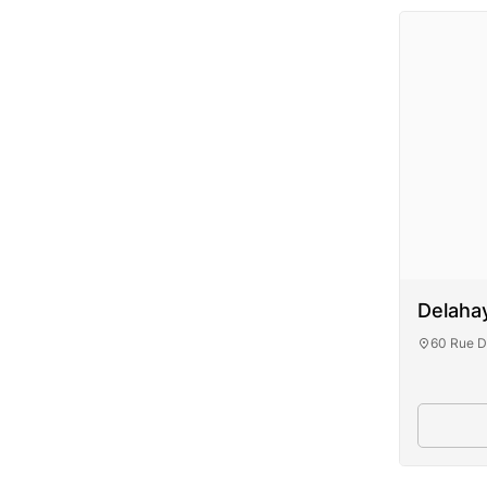
Delahay
60 Rue D
Del