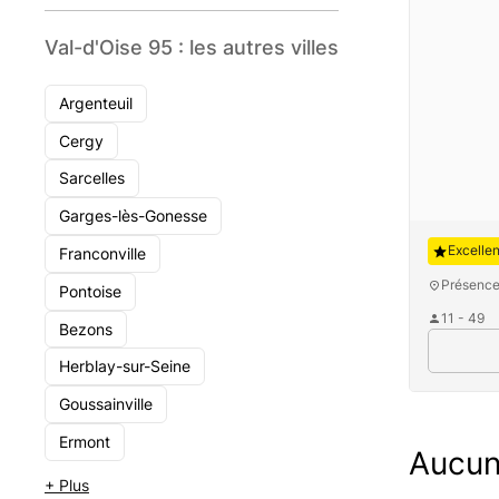
Val-d'Oise 95 : les autres villes
Argenteuil
Cergy
Sarcelles
Garges-lès-Gonesse
August
Excelle
Franconville
Présence
Pontoise
11 - 49
Bezons
Herblay-sur-Seine
Goussainville
Ermont
Aucun 
+ Plus