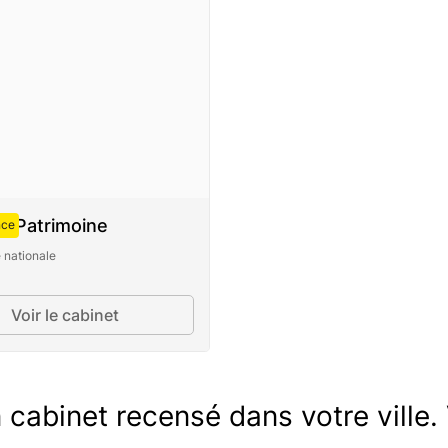
e Patrimoine
nce
 nationale
Voir le cabinet
cabinet recensé dans votre ville. 