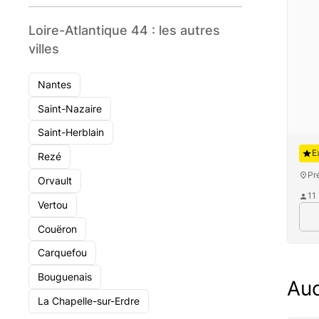
Loire-Atlantique 44 : les autres
villes
Nantes
Saint-Nazaire
Saint-Herblain
Au
E
Rezé
Pr
Orvault
11
Vertou
Couëron
Carquefou
Bouguenais
Auc
La Chapelle-sur-Erdre