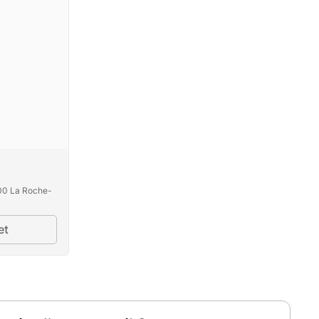
00 La Roche-
et