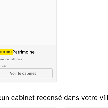
guste Patrimoine
xcellence
ésence nationale
 - 49
Voir le cabinet
un cabinet recensé dans votre vill