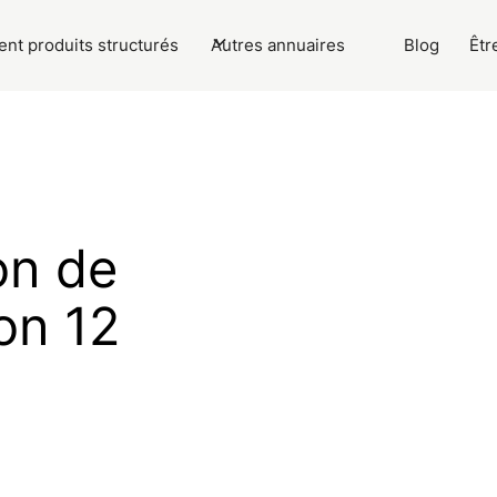
nt produits structurés
Autres annuaires
Blog
Êtr
on de
on 12