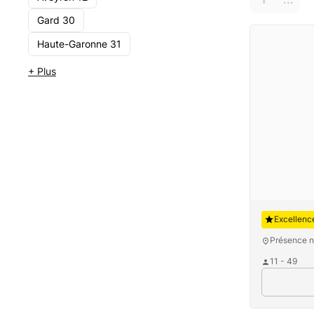
Gard 30
Haute-Garonne 31
+ Plus
Auguste
Excellenc
Présence n
11 - 49