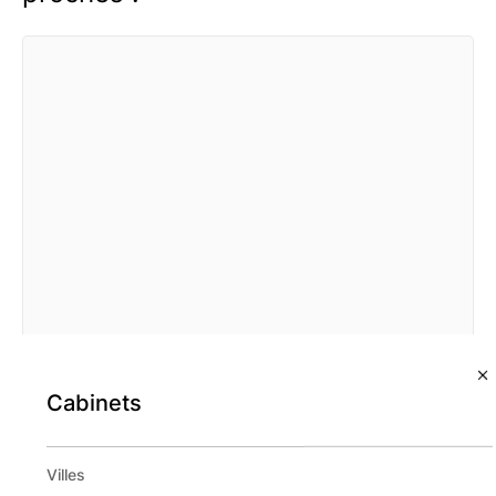
Cabinets
Acteur Invest
Villes
Caen