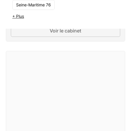
Seine-Maritime 76
Parangon Patrimoine
Deauville
+ Plus
49 - 249
Voir le cabinet