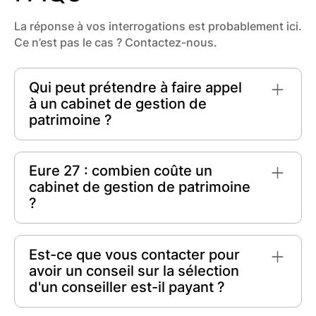
La réponse à vos interrogations est probablement ici.
Ce n’est pas le cas ? Contactez-nous.
Qui peut prétendre à faire appel
à un cabinet de gestion de
patrimoine ?
Tout individu ou organisation cherchant à
optimiser ses finances peut prétendre à faire
Eure 27 : combien coûte un
appel à un
cabinet de gestion de patrimoine
.
cabinet de gestion de patrimoine
Qu'il s'agisse de particuliers désirant préparer
?
leur retraite ou d'entreprises souhaitant
améliorer leur rentabilité fiscale, un conseiller
Les coûts d'un cabinet de gestion de patrimoine
spécialisé offre des solutions personnalisées et
dans Eure 27 varient. Toutefois, il est fréquent
Est-ce que vous contacter pour
stratégiques.
qu'ils facturent des
frais de conseil
basés sur
avoir un conseil sur la sélection
un pourcentage des actifs gérés, souvent entre
d'un conseiller est-il payant ?
0,5 % et 2 %
par an, ou des
frais forfaitaires
pour des services spécifiques.
Contacter notre plateforme pour obtenir des