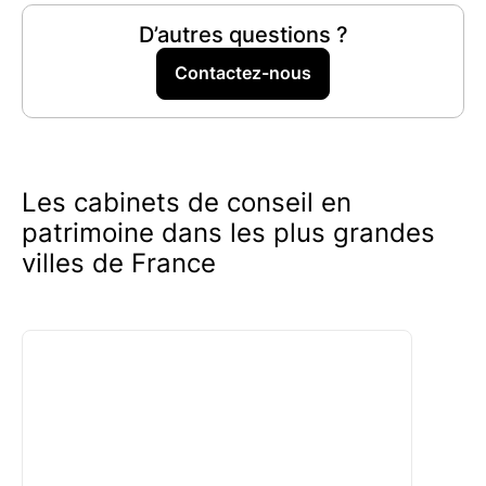
conseils sur le choix d'un conseiller ne vous
D’autres questions ?
coûtera rien. Nos experts vous offrent un
accompagnement personnalisé
sans frais
, avec
Contactez-nous
un accès complet et gratuit à notre réseau de
professionnels qualifiés. Profitez de notre
expertise
gracieusement
pour optimiser votre
patrimoine.
Les cabinets de conseil en
patrimoine dans les plus grandes
villes de France