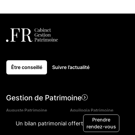
Être conseillé
Suivre l’actualité
Gestion de Patrimoine
Auguste Patrimoine
Aquilogia Patrimoine
Prendre
Aeternia Patrimoine
Haussmann Patrimoine
Un bilan patrimonial offert
rendez-vous
Nouvelles Rives Patrimoine
Génération & Patrimoine