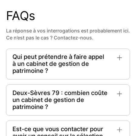
FAQs
La réponse à vos interrogations est probablement ici.
Ce n’est pas le cas ? Contactez-nous.
Qui peut prétendre à faire appel
à un cabinet de gestion de
patrimoine ?
Tout individu désireux d'optimiser son
patrimoine peut faire appel à un cabinet de
Deux-Sèvres 79 : combien coûte
gestion de patrimoine. Que vous soyez un
un cabinet de gestion de
particulier, un chef d'entreprise, ou même un
patrimoine ?
investisseur, ces experts offrent des conseils
personnalisés pour la **valorisation** et la
Dans les Deux-Sèvres (79), le coût d'un cabinet
**protection** de vos actifs financiers et
de gestion de patrimoine peut varier en
Est-ce que vous contacter pour
immobiliers.
fonction des services proposés. En général, les
avoir un conseil sur la sélection