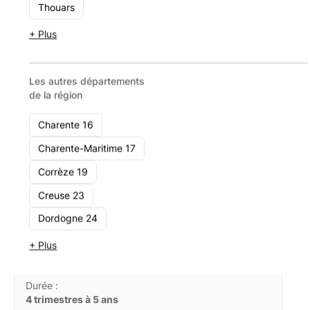
Thouars
+ Plus
Les autres départements
de la région
Les produits populaires du moment
Charente 16
Charente-Maritime 17
Corrèze 19
+ 10.61%
/an*
Creuse 23
Dordogne 24
+ Plus
Sanofi
Durée :
4 trimestres à 5 ans