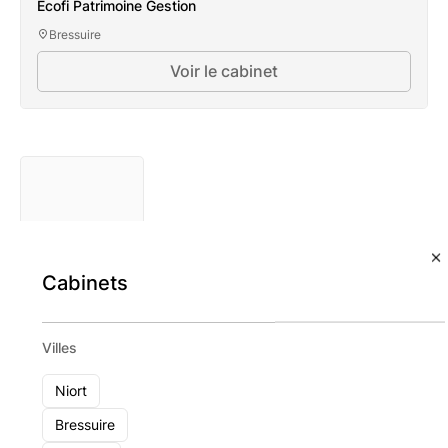
Ecofi Patrimoine Gestion
Bressuire
Voir le cabinet
Ecofi Patrimoine Gestion
Cabinets
Auguste
Excellence
Patrimoine
Présence
Villes
nationale
11 - 49
Niort
Voir le
Bressuire
cabinet