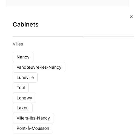
Cabinets
Le Parc Gestion Privée
Villes
Nancy
Nancy
1 - 10
Voir le cabinet
Vandœuvre-lès-Nancy
Lunéville
Toul
Longwy
Laxou
Villers-lès-Nancy
Pont-à-Mousson