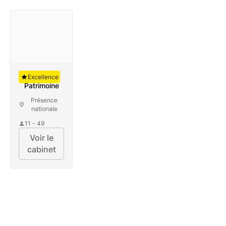
Auguste
Excellence
Patrimoine
Présence
nationale
11 - 49
Voir le
cabinet