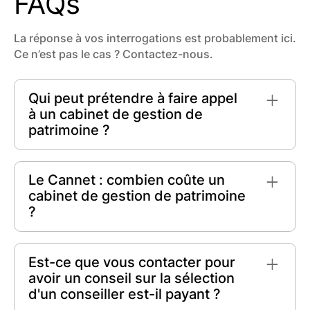
FAQs
La réponse à vos interrogations est probablement ici.
Ce n’est pas le cas ? Contactez-nous.
Qui peut prétendre à faire appel
à un cabinet de gestion de
patrimoine ?
Tout individu ou famille souhaitant optimiser
ses finances peut prétendre à faire appel à un
Le Cannet : combien coûte un
cabinet de gestion de patrimoine
. Qu'il s'agisse
cabinet de gestion de patrimoine
de la planification fiscale, la protection de
?
l'héritage ou l'augmentation de ses actifs, ces
spécialistes offrent un accompagnement
À Le Cannet, les honoraires d'un cabinet de
personnalisé à chacun.
gestion de patrimoine varient généralement en
Est-ce que vous contacter pour
fonction des services offerts. En moyenne, le
avoir un conseil sur la sélection
coût des services se situe entre
1% et 3%
des
d'un conseiller est-il payant ?
actifs sous gestion, tandis que des frais fixes