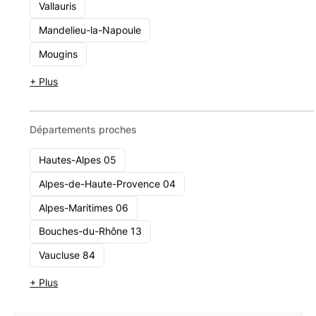
Vallauris
Optimal Patrimoine
Mandelieu-la-Napoule
9 Boulevard De Strasbourg Résidence Le Paris France 83000
Toulon
Mougins
Voir le cabinet
+ Plus
Départements proches
Hautes-Alpes 05
Alpes-de-Haute-Provence 04
Alpes-Maritimes 06
Bouches-du-Rhône 13
Vaucluse 84
+ Plus