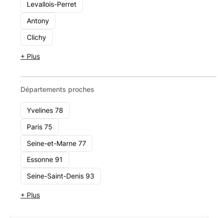
Sin Advice Services
Levallois-Perret
11 Avenue De La Republique 91230 Montgeron
Antony
Voir le cabinet
Clichy
+ Plus
Sin Advice Services
Départements proches
Yvelines 78
Paris 75
Seine-et-Marne 77
Essonne 91
Seine-Saint-Denis 93
+ Plus