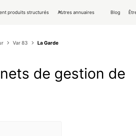
nt produits structurés
Autres annuaires
Blog
Êtr
ur
Var 83
La Garde
inets de gestion de