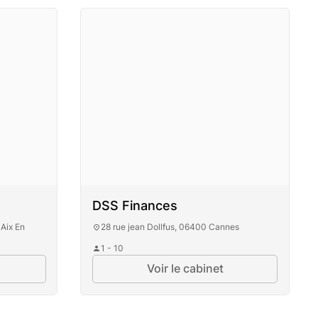
DSS Finances
Aix En
28 rue jean Dollfus, 06400 Cannes
1 - 10
Voir le cabinet
oine