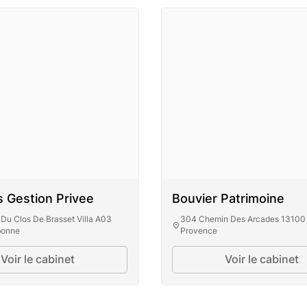
 Gestion Privee
Bouvier Patrimoine
Du Clos De Brasset Villa A03
304 Chemin Des Arcades 13100 
bonne
Provence
esens Gestion
Voir le cabinet
Voir le cabinet
Bouvier Patrim
Privee