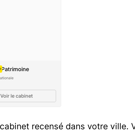
 Patrimoine
e
ationale
Voir le cabinet
abinet recensé dans votre ville. V