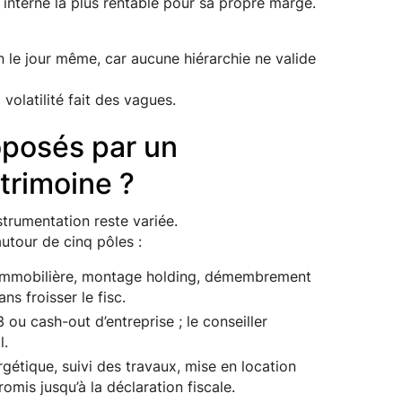
on interne la plus rentable pour sa propre marge.
n le jour même, car aucune hiérarchie ne valide
volatilité fait des vagues.
oposés par un
trimoine ?
strumentation reste variée.
utour de cinq pôles :
e immobilière, montage holding, démembrement
ns froisser le fisc.
3 ou cash-out d’entreprise ; le conseiller
l.
rgétique, suivi des travaux, mise en location
omis jusqu’à la déclaration fiscale.