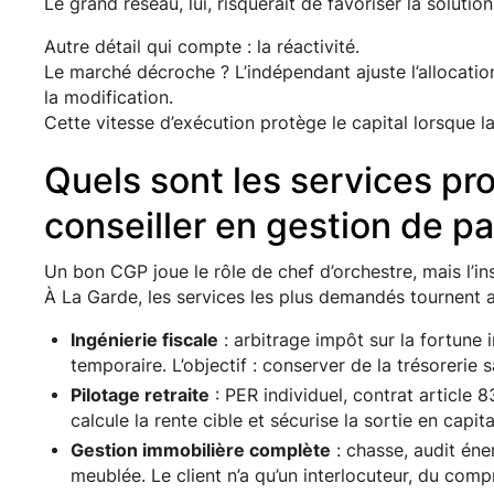
Le grand réseau, lui, risquerait de favoriser la soluti
Autre détail qui compte : la réactivité.
Le marché décroche ? L’indépendant ajuste l’allocatio
la modification.
Cette vitesse d’exécution protège le capital lorsque la 
Quels sont les services pr
conseiller en gestion de pa
Un bon CGP joue le rôle de chef d’orchestre, mais l’in
À La Garde, les services les plus demandés tournent a
Ingénierie fiscale
: arbitrage impôt sur la fortun
temporaire. L’objectif : conserver de la trésorerie sa
Pilotage retraite
: PER individuel, contrat article 8
calcule la rente cible et sécurise la sortie en capita
Gestion immobilière complète
: chasse, audit éne
meublée. Le client n’a qu’un interlocuteur, du compr