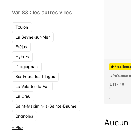
Var 83 : les autres villes
Toulon
La Seyne-sur-Mer
Fréjus
Hyères
Auguste
Draguignan
Excellenc
Présence n
Six-Fours-les-Plages
11 - 49
La Valette-du-Var
La Crau
Saint-Maximin-la-Sainte-Baume
Brignoles
Aucun c
+ Plus