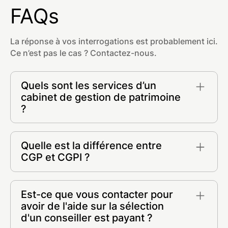
FAQs
La réponse à vos interrogations est probablement ici.
Ce n’est pas le cas ? Contactez-nous.
Quels sont les services d’un
cabinet de gestion de patrimoine
?
- Placements financiers et conseil en
investissements
Quelle est la différence entre
- Stratégie patrimoniale et ingénierie
CGP et CGPI ?
- Optimisation de votre fiscalité
- Investissement immobilier (SCPI, Pinel,
Un CGP et un CGPI sont tous deux des
Malraux, etc.)
professionnels dans le domaine de la gestion de
Est-ce que vous contacter pour
- Conseil en gestion sur la planification de votre
patrimoine réglementés par l'ORIAS et l'AMF.
avoir de l'aide sur la sélection
succession
Les termes CGP et CGPI signifient
d'un conseiller est payant ?
- Courtier en crédit
respectivement "Conseiller en Gestion de