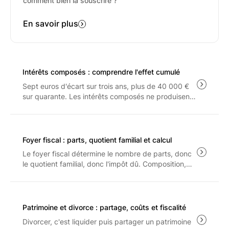
comment bien la souscrire ?
En savoir plus
Intérêts composés : comprendre l'effet cumulé
Sept euros d'écart sur trois ans, plus de 40 000 €
sur quarante. Les intérêts composés ne produisent
leur effet qu'à long terme, et seulement sur ce qui
reste après les frais, le PFU à 31.4% et l'inflation.
Foyer fiscal : parts, quotient familial et calcul
Le foyer fiscal détermine le nombre de parts, donc
le quotient familial, donc l'impôt dû. Composition,
barème 2026, plafonnement de l'avantage familial
et arbitrage entre rattachement et pension : les
règles applicables aux revenus 2025.
Patrimoine et divorce : partage, coûts et fiscalité
Divorcer, c'est liquider puis partager un patrimoine