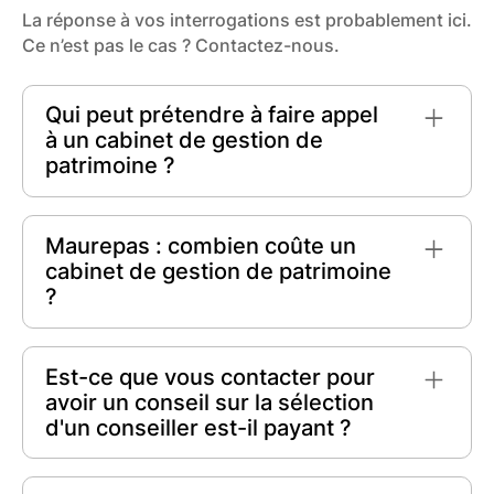
La réponse à vos interrogations est probablement ici.
Ce n’est pas le cas ? Contactez-nous.
Qui peut prétendre à faire appel
à un cabinet de gestion de
patrimoine ?
Toute personne
désireuse d'optimiser ses
finances peut prétendre à faire appel à un
Maurepas : combien coûte un
cabinet de gestion de patrimoine. Que ce soit
cabinet de gestion de patrimoine
pour
préparer sa retraite, investir
?
intelligemment, réduire ses impôts
ou assurer
la transmission de son patrimoine, ces cabinets
Les tarifs d'un cabinet de gestion de patrimoine
offrent des conseils personnalisés et
à Maurepas varient selon les services offerts.
Est-ce que vous contacter pour
stratégiques pour chaque individu.
En général, le coût dépend de la complexité du
avoir un conseil sur la sélection
patrimoine à gérer. Attendez-vous à payer entre
d'un conseiller est-il payant ?
1% et 2% des actifs sous gestion
, voire
davantage pour des services spécialisés.
Contacter notre plateforme pour obtenir des