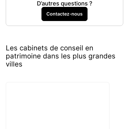
conseils sur la sélection d'un conseiller en
D’autres questions ?
gestion de patrimoine est totalement
gratuit
.
Vous n'aurez aucun frais à engager pour
Contactez-nous
bénéficier de nos recommandations expertes.
Profitez de cet avantage pour faire le meilleur
choix sans aucune
dépense supplémentaire
.
Les cabinets de conseil en
patrimoine dans les plus grandes
villes