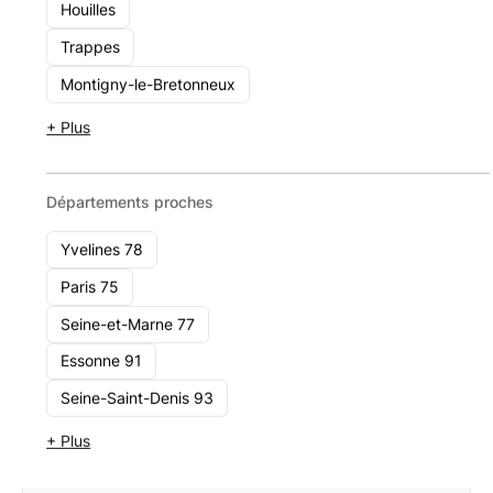
SW Patrimoine
Houilles
12 rue La Boétie 75008 Paris
Trappes
1 - 10
Montigny-le-Bretonneux
Voir le cabinet
+ Plus
Départements proches
Yvelines 78
Paris 75
Seine-et-Marne 77
Essonne 91
Seine-Saint-Denis 93
+ Plus