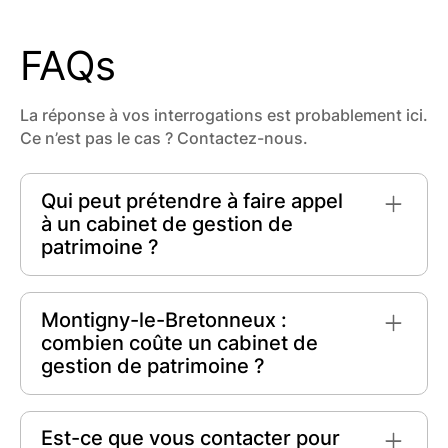
FAQs
La réponse à vos interrogations est probablement ici.
Ce n’est pas le cas ? Contactez-nous.
Qui peut prétendre à faire appel
à un cabinet de gestion de
patrimoine ?
Tout individu ou entreprise souhaitant optimiser
ses finances peut prétendre à faire appel à un
Montigny-le-Bretonneux :
cabinet de gestion de patrimoine. Que vous
combien coûte un cabinet de
soyez un
particulier fortuné
, en quête de
gestion de patrimoine ?
conseils pour vos
investissements
ou une
entreprise
recherchant une stratégie fiscale
À Montigny-le-Bretonneux, les frais d'un cabinet
avantageuse, un expert peut vous guider.
de gestion de patrimoine varient en fonction
Est-ce que vous contacter pour