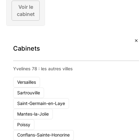
Voir le
cabinet
Cabinets
Pourquoi choisir un
Yvelines 78 : les autres villes
cabinet de gestion de
Versailles
patrimoine local ?
Sartrouville
Saint-Germain-en-Laye
Montigny-le-Bretonneux, située dans la région Île-de-
France, est une ville dynamique offrant de
Mantes-la-Jolie
nombreuses opportunités en matière de gestion de
Poissy
patrimoine. Collaborer avec un
cabinet de gestion de
Conflans-Sainte-Honorine
patrimoine local
ou qui connaît bien la région peut