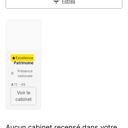
Filtres
Auguste
Excellence
Patrimoine
Présence
nationale
11 - 49
Voir le
cabinet
Aucun cabinet recensé dans votre