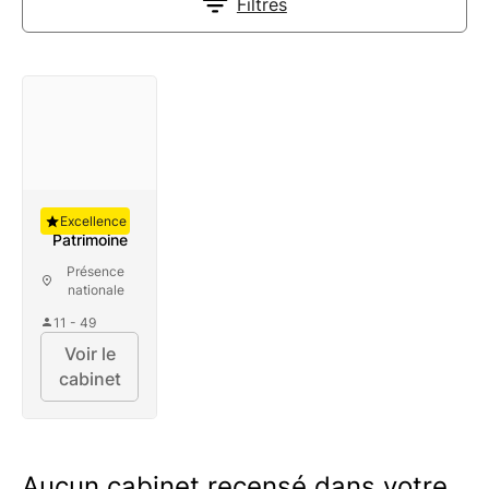
Filtres
Auguste
Excellence
Patrimoine
Présence
nationale
11 - 49
Voir le
cabinet
Aucun cabinet recensé dans votre