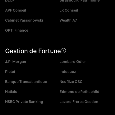
DLCP
Strasbourg Patrimoine
APF Conseil
LK Conseil
Cabinet Yassonowski
Wealth A7
OPTI Finance
Gestion de Fortune
J.P. Morgan
Lombard Odier
Pictet
Indosuez
Banque Transatlantique
Neuflize OBC
Natixis
Edmond de Rothschild
HSBC Private Banking
Lazard Frères Gestion