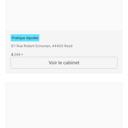
TGS France
Pratique réputée
1 Rue Robert Schuman, 44400 Rezé
249 +
Voir le cabinet