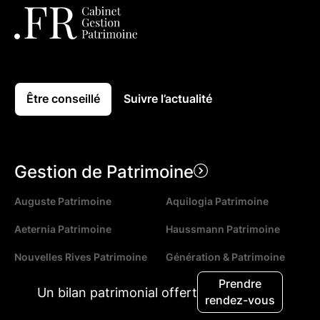
Être conseillé
Suivre l’actualité
Gestion de Patrimoine
Auguste Patrimoine
Aquilogia Patrimoine
Aeternia Patrimoine
Haussmann Patrimoine
Nouvelles Rives Patrimoine
Génération & Patrimoine
Prendre
DLCP
Strasbourg Patrimoine
Un bilan patrimonial offert
rendez-vous
APF Conseil
LK Conseil