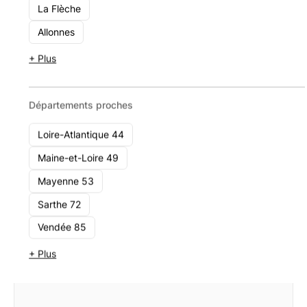
La Flèche
8 rue Léonard de Vinci, 44470 Carquefou
Allonnes
1 - 10
Voir le cabinet
+ Plus
Départements proches
Loire-Atlantique 44
Maine-et-Loire 49
Mayenne 53
Sarthe 72
Vendée 85
+ Plus