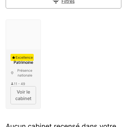
Filtres
Auguste
Excellence
Patrimoine
Présence
nationale
11 - 49
Voir le
cabinet
Aucun cabinet recensé dans votre