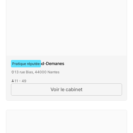
Cabinet Bertrand-Demanes
Pratique réputée
13 rue Bias, 44000 Nantes
11 - 49
Voir le cabinet