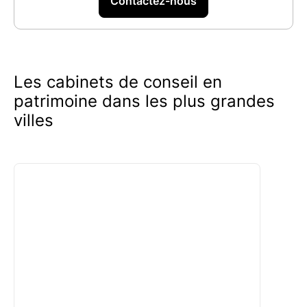
aucun engagement financier. Nos avis et
Contactez-nous
suggestions sont fournis à titre gracieux, vous
permettant ainsi de faire un choix éclairé en
toute tranquillité.
Les cabinets de conseil en
patrimoine dans les plus grandes
villes