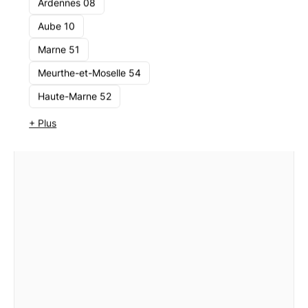
Ardennes 08
1 - 10
Voir le cabinet
Aube 10
Marne 51
Meurthe-et-Moselle 54
Haute-Marne 52
+ Plus