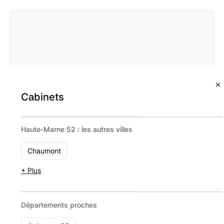
Cabinets
Haute-Marne 52 : les autres villes
Chaumont
+ Plus
Lynor Patrimoine​
Départements proches
16 rue Edith Piaf 54880 Thil