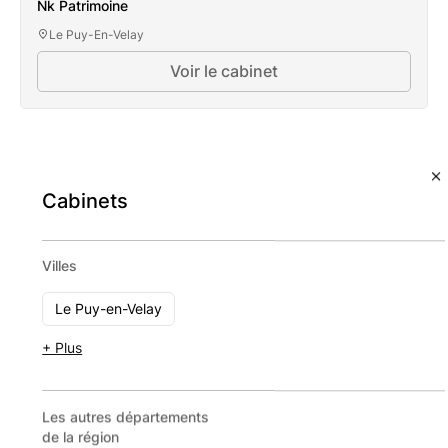
Nk Patrimoine
Le Puy-En-Velay
Voir le cabinet
Cabinets
Villes
Auguste
Excellence
Patrimoine
Le Puy-en-Velay
Présence
+ Plus
nationale
11 - 49
Voir le
Les autres départements
cabinet
de la région