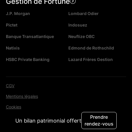
Gestion de Fortune
J.P. Morgan
Lombard Odier
Pictet
Indosuez
Banque Transatlantique
Neuflize OBC
Natixis
Edmond de Rothschild
HSBC Private Banking
Lazard Frères Gestion
CGV
Mentions légales
Cookies
Prendre
Un bilan patrimonial offert
© 2026. Tous droits réservés.
rendez-vous