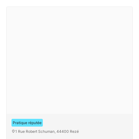
TGS France
Pratique réputée
1 Rue Robert Schuman, 44400 Rezé