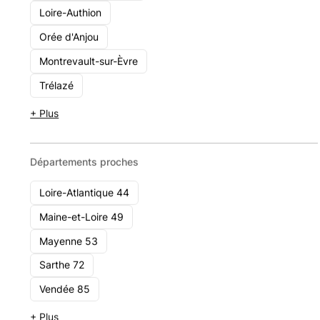
Loire-Authion
Octopus Patrimoine
Orée d'Anjou
8 Bis Boulevard du Maréchal Foch, 49100 Angers
Montrevault-sur-Èvre
1 - 10
Trélazé
Voir le cabinet
+ Plus
Départements proches
Loire-Atlantique 44
Maine-et-Loire 49
Mayenne 53
Sarthe 72
Vendée 85
+ Plus