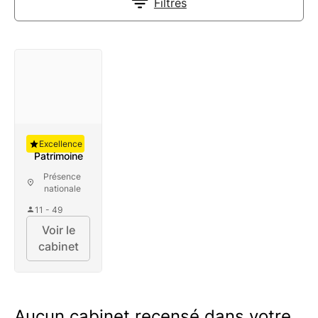
Filtres
Auguste
Excellence
Patrimoine
Présence
nationale
11 - 49
Voir le
cabinet
Aucun cabinet recensé dans votre