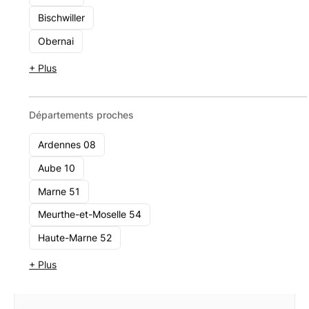
Gk Finance Et Patrimoine
Bischwiller
33a Avenue De Colmar 68200 Mulhouse
Obernai
Voir le cabinet
+ Plus
Gk Finance Et Patrimoine
Départements proches
Ardennes 08
Aube 10
Marne 51
Meurthe-et-Moselle 54
Haute-Marne 52
+ Plus