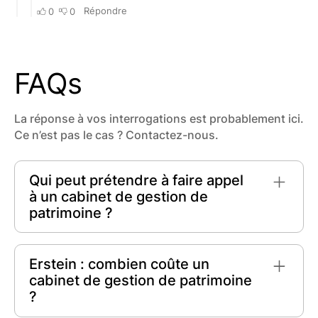
FAQs
La réponse à vos interrogations est probablement ici.
Ce n’est pas le cas ? Contactez-nous.
Qui peut prétendre à faire appel
à un cabinet de gestion de
patrimoine ?
Que vous soyez un
salarié
, un
entrepreneur
ou
à la
retraite
, toute personne cherchant à
Erstein : combien coûte un
optimiser son patrimoine peut faire appel à un
cabinet de gestion de patrimoine
cabinet de gestion de patrimoine. Ces experts
?
vous conseilleront pour maximiser vos