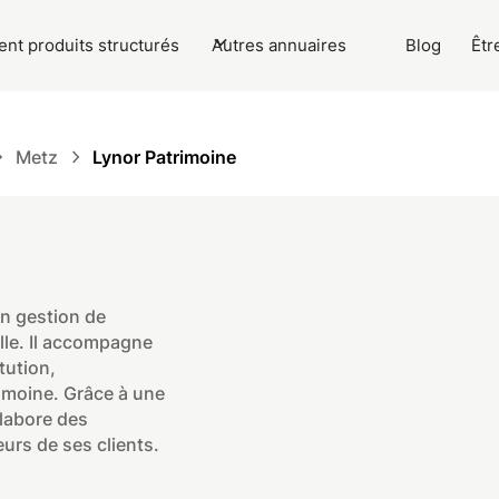
nt produits structurés
Autres annuaires
Blog
Êtr
Metz
Lynor Patrimoine​
en gestion de
lle. Il accompagne
tution,
rimoine. Grâce à une
labore des
urs de ses clients.​