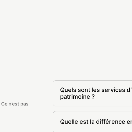
Quels sont les services d
patrimoine ?
 Ce n’est pas
- Placements financiers et conse
- Stratégie patrimoniale et ingén
Quelle est la différence 
- Optimisation de votre fiscalité
- Investissement immobilier (SCPI