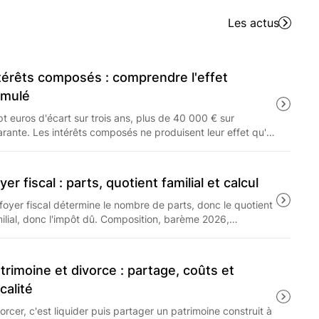
tre amélioré grâce à la perception de commissions
angeant ainsi de manière significative la relation
Les actus
Gestion de Patrimoine Indépendants (CGPI), la
terdite, à moins qu'elles ne soient redistribuées
térêts composés : comprendre l'effet
umulé
t euros d'écart sur trois ans, plus de 40 000 € sur
rante. Les intérêts composés ne produisent leur effet qu'à
g terme, et seulement sur ce qui reste après les frais, le
 à 31.4% et l'inflation.
yer fiscal : parts, quotient familial et calcul
foyer fiscal détermine le nombre de parts, donc le quotient
ilial, donc l'impôt dû. Composition, barème 2026,
fonnement de l'avantage familial et arbitrage entre
tachement et pension : les règles applicables aux revenus
25.
trimoine et divorce : partage, coûts et
scalité
orcer, c'est liquider puis partager un patrimoine construit à