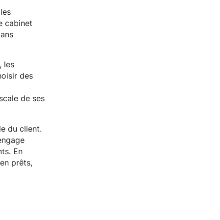
 les
e cabinet
lans
 les
oisir des
iscale de ses
e du client.
'engage
nts. En
en prêts,