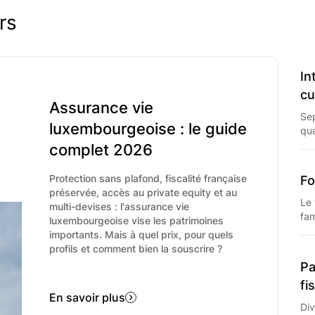
plus, l'apport du conseil doit ê
de la part de ses partenaires, ch
rs
client. Pour les Conseillers en 
perception de commissions est in
au client.
In
c
Assurance vie
Sep
luxembourgeoise : le guide
qua
lon
complet 2026
PFU
Protection sans plafond, fiscalité française
Fo
préservée, accès au private equity et au
Le 
multi-devises : l'assurance vie
fam
luxembourgeoise vise les patrimoines
pla
importants. Mais à quel prix, pour quels
rat
profils et comment bien la souscrire ?
20
Pa
fi
En savoir plus
Div