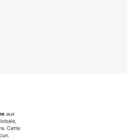
ne
aux
lobale,
re. Cette
cun.