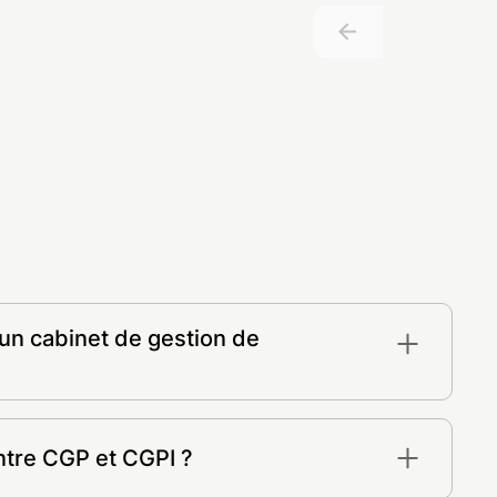
’un cabinet de gestion de
il en investissements
ierie
entre CGP et CGPI ?
, Pinel, Malraux, etc.)