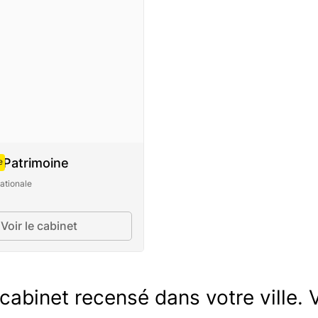
 Patrimoine
e
ationale
Voir le cabinet
abinet recensé dans votre ville. V