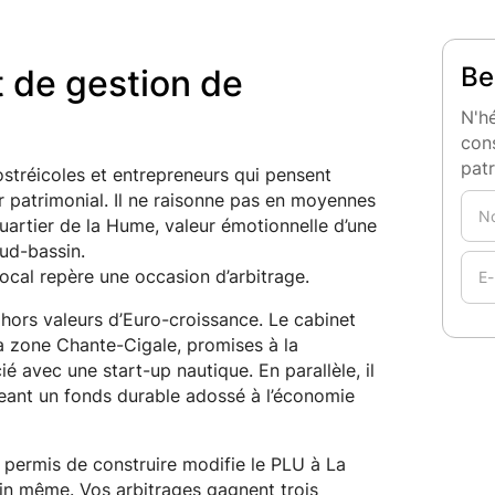
Be
t de gestion de
N'hé
cons
pat
 ostréicoles et entrepreneurs qui pensent
r patrimonial. Il ne raisonne pas en moyennes
Quartier de la Hume, valeur émotionnelle d’une
sud-bassin.
local repère une occasion d’arbitrage.
 hors valeurs d’Euro-croissance. Le cabinet
la zone Chante-Cigale, promises à la
cié avec une start-up nautique. En parallèle, il
ant un fonds durable adossé à l’économie
un permis de construire modifie le PLU à La
atin même. Vos arbitrages gagnent trois