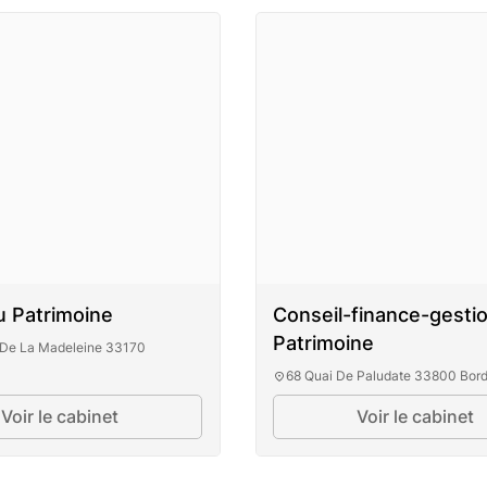
u Patrimoine
Conseil-finance-gesti
Patrimoine
 De La Madeleine 33170
68 Quai De Paludate 33800 Bor
c Du Patrimoine
Voir le cabinet
Voir le cabinet