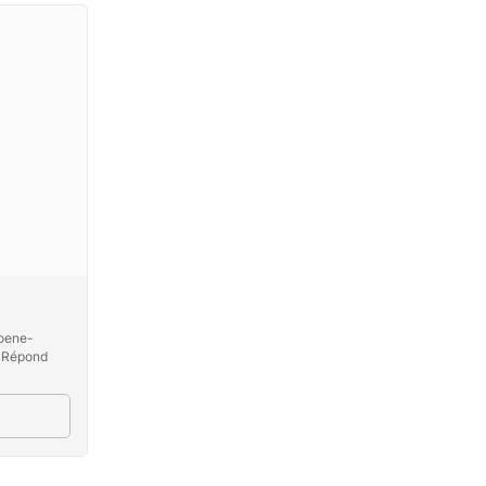
Moene-
e Répond