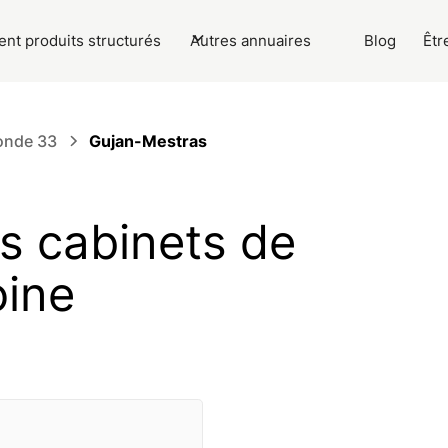
nt produits structurés
Autres annuaires
Blog
Êtr
onde 33
Gujan-Mestras
es cabinets de
oine