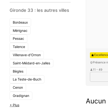
Gironde 33 : les autres villes
Bordeaux
Mérignac
Pessac
Talence
Auguste
Villenave-d'Ornon
Excellenc
Présence n
Saint-Médard-en-Jalles
11 - 49
Bègles
La Teste-de-Buch
Cenon
Gradignan
Aucun c
+ Plus