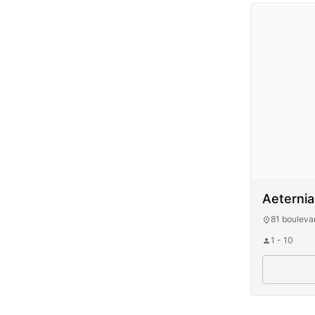
Aeternia
81 boulevar
1 - 10