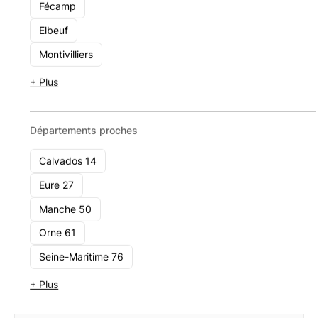
Vitalépargne
Fécamp
16 Rue de l'Académie, 14000 Caen
Elbeuf
11 - 49
Montivilliers
Voir le cabinet
+ Plus
Départements proches
Calvados 14
Eure 27
Manche 50
Orne 61
Seine-Maritime 76
+ Plus