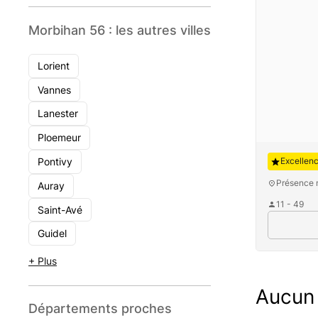
Morbihan 56 : les autres villes
Lorient
Vannes
Lanester
Ploemeur
Auguste
Pontivy
Excellen
Présence 
Auray
11 - 49
Saint-Avé
Guidel
+ Plus
Aucun 
Départements proches