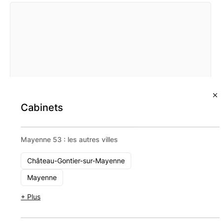
Cabinets
Mayenne 53 : les autres villes
Château-Gontier-sur-Mayenne
Mayenne
Solvae
+ Plus
152 Avenue du Général Patton, 49000 Angers
1 - 10