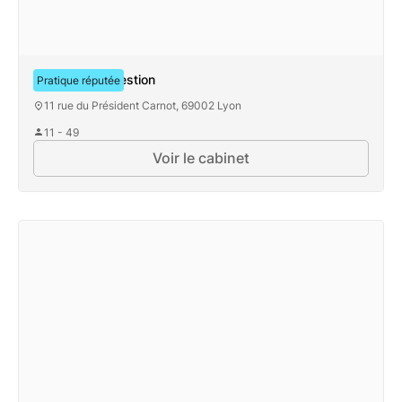
Patrimoine & Gestion
Pratique réputée
11 rue du Président Carnot, 69002 Lyon
11 - 49
Voir le cabinet