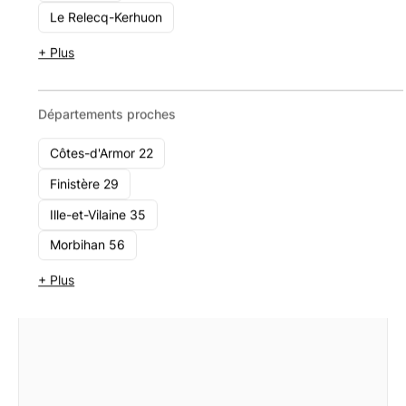
Le Relecq-Kerhuon
2 Rue le Bouteiller, 35000 Rennes
11 - 49
+ Plus
Voir le cabinet
Départements proches
Côtes-d'Armor 22
Finistère 29
Ille-et-Vilaine 35
Morbihan 56
+ Plus