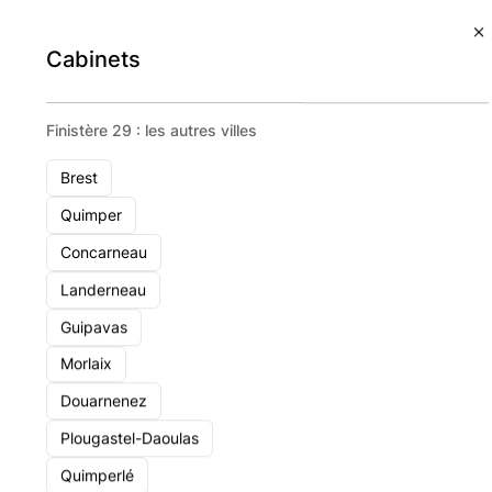
Cabinets
Welys Family Office
Finistère 29 : les autres villes
Brest
Quimper
Concarneau
Landerneau
Guipavas
Morlaix
Douarnenez
Plougastel-Daoulas
Quimperlé
Stella Patrimoine