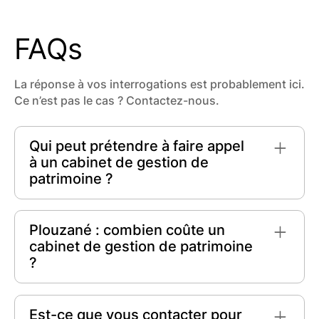
FAQs
La réponse à vos interrogations est probablement ici.
Ce n’est pas le cas ? Contactez-nous.
Qui peut prétendre à faire appel
à un cabinet de gestion de
patrimoine ?
Tout individu ou famille cherchant à optimiser
ses
investissements financiers
, planifier sa
Plouzané : combien coûte un
retraite
, protéger son
patrimoine
ou préparer
cabinet de gestion de patrimoine
sa
succession
peut prétendre à faire appel à un
?
cabinet de gestion de patrimoine. Les
entrepreneurs et les professions libérales sont
À Plouzané, les tarifs des cabinets de gestion
également concernés.
de patrimoine varient selon leurs services.
Est-ce que vous contacter pour