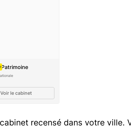
 Patrimoine
e
ationale
Voir le cabinet
abinet recensé dans votre ville. V