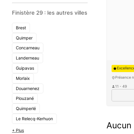
Finistère 29 : les autres villes
Brest
Quimper
Concarneau
Landerneau
Auguste
Guipavas
Excellenc
Présence n
Morlaix
11 - 49
Douarnenez
Plouzané
Quimperlé
Le Relecq-Kerhuon
Aucun c
+ Plus