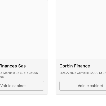
Finances Sas
Corbin Finance
 La Monnaie Bp 60515 35005
25 Avenue Corneille 22000 St Br
dex
Voir le cabinet
Voir le cabinet
Corbin Fina