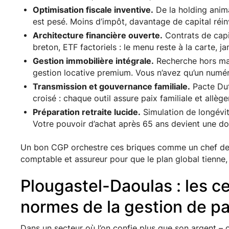
Optimisation fiscale inventive.
De la holding anima
est pesé. Moins d’impôt, davantage de capital réinv
Architecture financière ouverte.
Contrats de capi
breton, ETF factoriels : le menu reste à la carte, j
Gestion immobilière intégrale.
Recherche hors marc
gestion locative premium. Vous n’avez qu’un numé
Transmission et gouvernance familiale.
Pacte Dut
croisé : chaque outil assure paix familiale et allège
Préparation retraite lucide.
Simulation de longévité
Votre pouvoir d’achat après 65 ans devient une d
Un bon CGP orchestre ces briques comme un chef de c
comptable et assureur pour que le plan global tienne
Plougastel-Daoulas : les cer
normes de la gestion de p
Dans un secteur où l’on confie plus que son argent – on