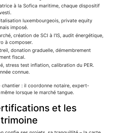
trice à la Sofica maritime, chaque dispositif
esti.
talisation luxembourgeois, private equity
amais imposé.
hé, création de SCI à l’IS, audit énergétique,
ro à composer.
reil, donation graduelle, démembrement
ment fiscal.
, stress test inflation, calibration du PER.
onnée connue.
hantier : il coordonne notaire, expert-
, même lorsque le marché tangue.
tifications et les
atrimoine
 confie ses projets, sa tranquillité – la carte