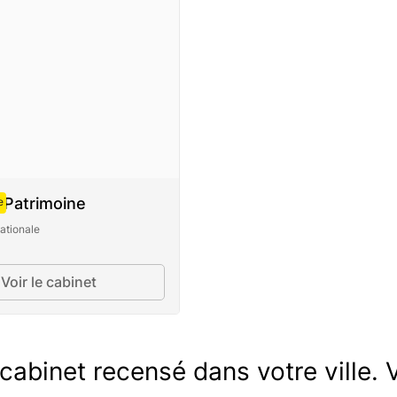
 Patrimoine
e
ationale
Voir le cabinet
abinet recensé dans votre ville. V