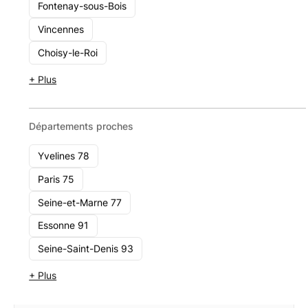
Optivest
Fontenay-sous-Bois
4 rue d’Arras, 75005 Paris, France
Vincennes
1 - 10
Choisy-le-Roi
Voir le cabinet
+ Plus
Départements proches
Yvelines 78
Paris 75
Seine-et-Marne 77
Essonne 91
Seine-Saint-Denis 93
+ Plus