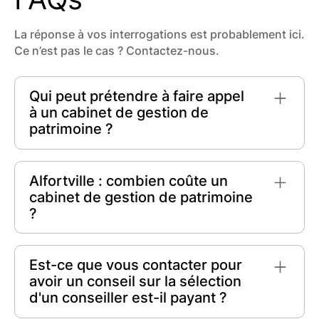
La réponse à vos interrogations est probablement ici.
Ce n’est pas le cas ? Contactez-nous.
Qui peut prétendre à faire appel
à un cabinet de gestion de
patrimoine ?
Tout individu cherchant à optimiser son capital
peut faire appel à un cabinet de gestion de
Alfortville : combien coûte un
patrimoine. Que ce soit pour épargner, investir
cabinet de gestion de patrimoine
ou transmettre un héritage, ces experts offrent
?
des solutions sur mesure, adaptées aux
objectifs et besoins spécifiques de chaque
À Alfortville, les frais pour un cabinet de
client, assurant un avenir financier stable.
gestion de patrimoine varient généralement en
Est-ce que vous contacter pour
fonction des services. Prévoyez une
fourchette
avoir un conseil sur la sélection
de 1% à 2%
du montant géré. Les conseils
d'un conseiller est-il payant ?
personnalisés peuvent entraîner des coûts