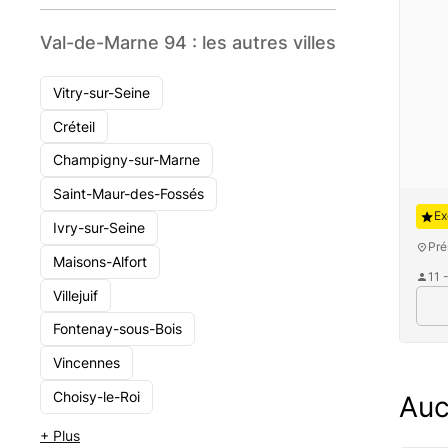
Val-de-Marne 94 : les autres villes
Vitry-sur-Seine
Créteil
Champigny-sur-Marne
Saint-Maur-des-Fossés
Aug
Ex
Ivry-sur-Seine
Pré
Maisons-Alfort
11 
Villejuif
Fontenay-sous-Bois
Vincennes
Choisy-le-Roi
Auc
+ Plus