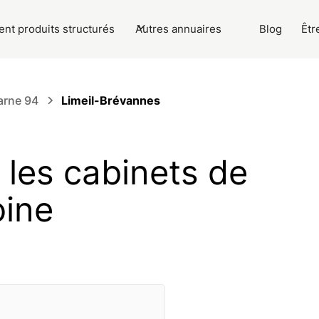
nt produits structurés
Autres annuaires
Blog
Êtr
arne 94
Limeil-Brévannes
 les cabinets de
oine