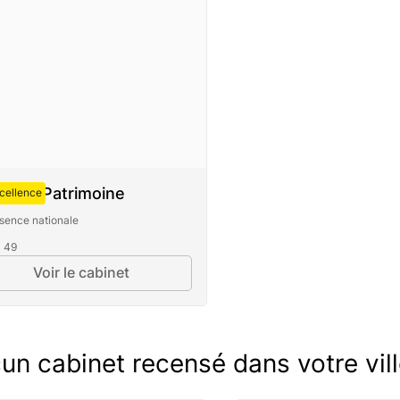
uste Patrimoine
cellence
sence nationale
- 49
Voir le cabinet
un cabinet recensé dans votre ville