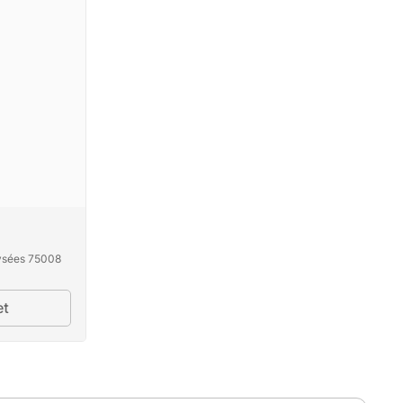
ysées 75008
et