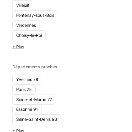
Villejuif
Cabinet Fennas
Fontenay-sous-Bois
53 boulevard de la Reine, 78000 Versailles
Vincennes
11 - 49
Choisy-le-Roi
Voir le cabinet
+ Plus
Départements proches
Yvelines 78
Paris 75
Seine-et-Marne 77
Essonne 91
Seine-Saint-Denis 93
+ Plus