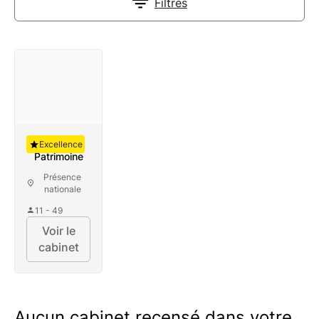
Filtres
Auguste
Excellence
Patrimoine
Présence
nationale
11 - 49
Voir le
cabinet
Aucun cabinet recensé dans votre