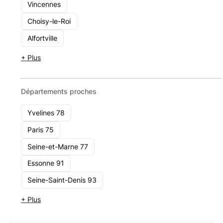
2B Patrimoine
Vincennes
19 rue d'Aguesseau, 92100 Boulogne-Billancourt
Choisy-le-Roi
11 - 49
Alfortville
Voir le cabinet
+ Plus
Départements proches
Yvelines 78
Paris 75
Seine-et-Marne 77
Essonne 91
Seine-Saint-Denis 93
+ Plus