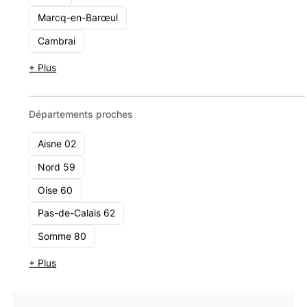
Equatio Finances Lille
Marcq-en-Barœul
83 Boulevard De La Liberté 59000 Lille
Cambrai
Voir le cabinet
+ Plus
Départements proches
Aisne 02
Nord 59
Oise 60
Pas-de-Calais 62
Somme 80
+ Plus