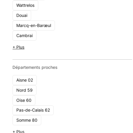
Wattrelos
GLOBAL Patrimoine
Douai
18 avenue du Peuple Belge, 59009 Lille
Marcq-en-Barœul
1 - 10
Cambrai
Voir le cabinet
+ Plus
Départements proches
Aisne 02
Nord 59
Oise 60
Pas-de-Calais 62
Somme 80
+ Plus