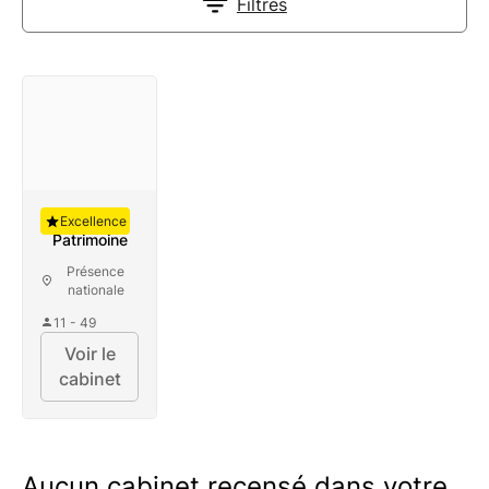
Filtres
Auguste
Excellence
Patrimoine
Présence
nationale
11 - 49
Voir le
cabinet
Aucun cabinet recensé dans votre