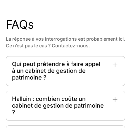
FAQs
La réponse à vos interrogations est probablement ici.
Ce n’est pas le cas ? Contactez-nous.
Qui peut prétendre à faire appel
à un cabinet de gestion de
patrimoine ?
Tout individu
cherchant à optimiser ses
finances peut faire appel à un cabinet de
Halluin : combien coûte un
gestion de patrimoine. Que vous soyez
cabinet de gestion de patrimoine
particulier
,
professionnel
ou
chef d'entreprise
,
?
ces experts vous aident à planifier votre avenir
financier en fonction de vos objectifs
À Halluin, le coût d'un cabinet de gestion de
personnels et de votre situation patrimoniale.
patrimoine peut varier. En général, les frais de