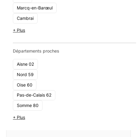
4 Bd Louis XIV 1er étage, 59000 Lille
Marcq-en-Barœul
1 - 10
Cambrai
Voir le cabinet
+ Plus
Départements proches
Aisne 02
Nord 59
Oise 60
Pas-de-Calais 62
Somme 80
+ Plus