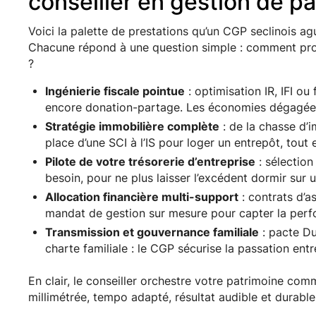
conseiller en gestion de pa
Voici la palette de prestations qu’un CGP seclinois ag
Chacune répond à une question simple : comment prot
?
Ingénierie fiscale pointue
: optimisation IR, IFI ou
encore donation-partage. Les économies dégagées 
Stratégie immobilière complète
: de la chasse d’
place d’une SCI à l’IS pour loger un entrepôt, tout e
Pilote de votre trésorerie d’entreprise
: sélection
besoin, pour ne plus laisser l’excédent dormir sur
Allocation financière multi-support
: contrats d’a
mandat de gestion sur mesure pour capter la per
Transmission et gouvernance familiale
: pacte Du
charte familiale : le CGP sécurise la passation ent
En clair, le conseiller orchestre votre patrimoine com
millimétrée, tempo adapté, résultat audible et durable