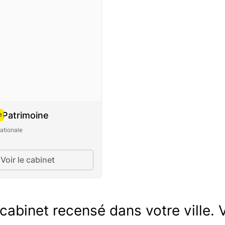
 Patrimoine
e
ationale
Voir le cabinet
abinet recensé dans votre ville. V