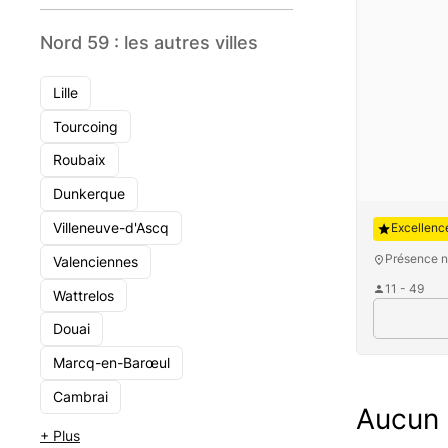
Nord 59 : les autres villes
Lille
Tourcoing
Roubaix
Dunkerque
Auguste
Villeneuve-d'Ascq
Excellenc
Présence n
Valenciennes
11 - 49
Wattrelos
Douai
Marcq-en-Barœul
Cambrai
Aucun c
+ Plus