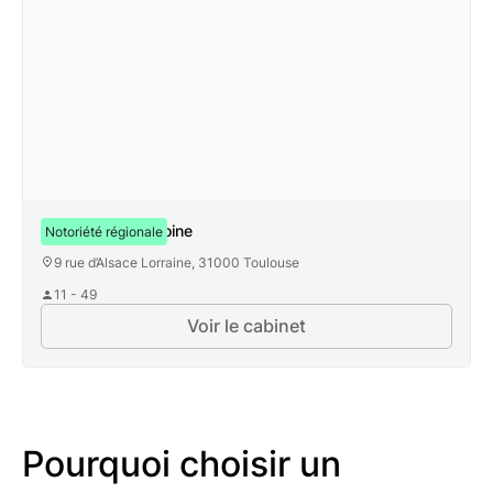
Centre du Patrimoine
Notoriété régionale
9 rue d’Alsace Lorraine, 31000 Toulouse
11 - 49
Voir le cabinet
Pourquoi choisir un