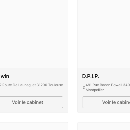
twin
D.P.I.P.
2 Route De Launaguet 31200 Toulouse
491 Rue Baden Powell 34
Montpellier
D.P.I.P
Voir le cabinet
Voir le cabin