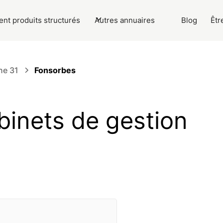
nt produits structurés
Autres annuaires
Blog
Êtr
ne 31
Fonsorbes
binets de gestion