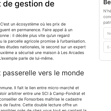
Be
t de gestion de
N'hé
cons
pat
C’est un écosystème où les prix de
aloguent en permanence. Faire appel à un
onne : il décèle plus vite qu’un regard
u la parcelle agricole promise à l’urbanisation.
des études nationales, le second sur un expert
 deuxième a sécurisé une maison à Les Arcades
 L’exemple parle de lui-même.
t passerelle vers le monde
mune. Il fait le lien entre micro-marché et
uloir arbitrer entre une SCI à Camp-Fondrat et
 conseiller de Fonsorbes maîtrise le cadastre
de l’autre. Cette double lecture offre un
 tangibles près de chez vous tout en captant la