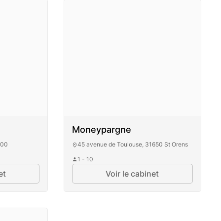
Moneypargne
000
45 avenue de Toulouse, 31650 St Orens
1 - 10
.
et
Voir le cabinet