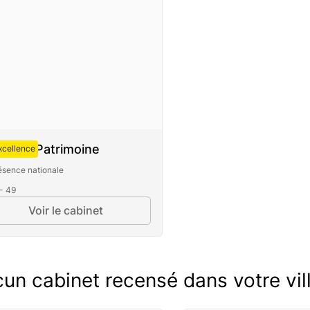
guste Patrimoine
xcellence
ésence nationale
 - 49
Voir le cabinet
un cabinet recensé dans votre vill