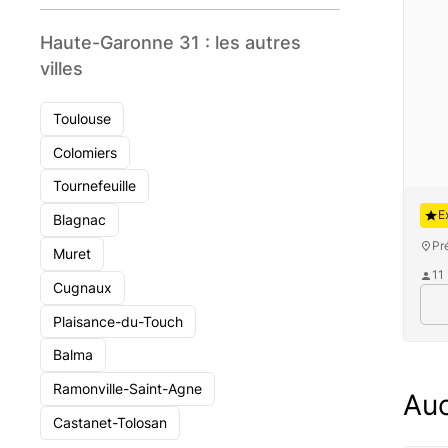
Haute-Garonne 31 : les autres
villes
Toulouse
Colomiers
Tournefeuille
Au
E
Blagnac
Pr
Muret
11
Cugnaux
Plaisance-du-Touch
Balma
Ramonville-Saint-Agne
Auc
Castanet-Tolosan