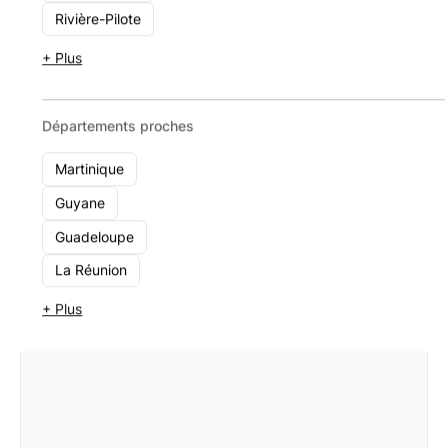
Anselme Gérald
Rivière-Pilote
17 chemin du triangle austral 97419 LA POSSESSION
+ Plus
Voir le cabinet
Départements proches
Martinique
Guyane
Guadeloupe
La Réunion
+ Plus