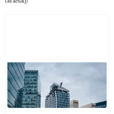
Patrimoine (CGP) peut être constituée de
Les actus
plusieurs éléments : des commissions ou
rétrocessions directement versées par les
institutions financières (banques, assureurs,
sociétés de gestion, promoteurs, etc.) et/ou la
facturation de frais de consultation (honoraires)
payés par les clients pour des services
prédéfinis (conseils, analyses techniques, suivi,
programmes de recommandation, recherches et
montage de prêts, etc.). Dans le cas où des
commissions sont perçues, l'obligation pour le
professionnel est d'apporter une transparence
totale au client sur les rémunérations perçues.
De plus, l'apport du conseil doit être amélioré
grâce à la perception de commissions de la
part de ses partenaires, changeant ainsi de
manière significative la relation client. Pour les
Conseillers en Gestion de Patrimoine
Indépendants (CGPI), la perception de
commissions est interdite, à moins qu'elles ne