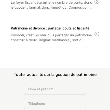
Le foyer fiscal détermine le nombre de parts, donc
le quotient familial, donc l'impôt dû. Composition,
barème 2026, plafonnement de l'avantage familial
et arbitrage entre rattachement et pension : les
règles applicables aux revenus 2025.
Patrimoine et divorce : partage, coûts et fiscalité
Divorcer, c'est liquider puis partager un patrimoine
construit à deux. Régime matrimonial, sort du
logement, droit de partage et prestation
compensatoire : les règles et les coûts à connaître
avant d'engager la procédure.
Toute l’actualité sur la gestion de patrimoine