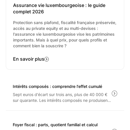
soient redistribuées au client.
Assurance vie luxembourgeoise : le guide
complet 2026
Protection sans plafond, fiscalité française préservée,
accès au private equity et au multi-devises :
l'assurance vie luxembourgeoise vise les patrimoines
importants. Mais à quel prix, pour quels profils et
comment bien la souscrire ?
En savoir plus
Intérêts composés : comprendre l'effet cumulé
Sept euros d'écart sur trois ans, plus de 40 000 €
sur quarante. Les intérêts composés ne produisent
leur effet qu'à long terme, et seulement sur ce qui
reste après les frais, le PFU à 31.4% et l'inflation.
Foyer fiscal : parts, quotient familial et calcul