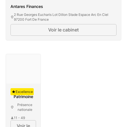
Antares Finances
2 Rue Georges Eucharis Lot Dillon Stade Espace Arc En Ciel
97200 Fort De France
Voir le cabinet
Antares Finances
Auguste
Excellence
Patrimoine
Présence
nationale
11 - 49
Voir le