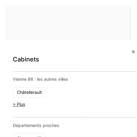
Cabinets
Vienne 86 : les autres villes
Châtellerault
+ Plus
Conseil-finance-gestion De Patrimoine
Départements proches
68 Quai De Paludate 33800 Bordeaux