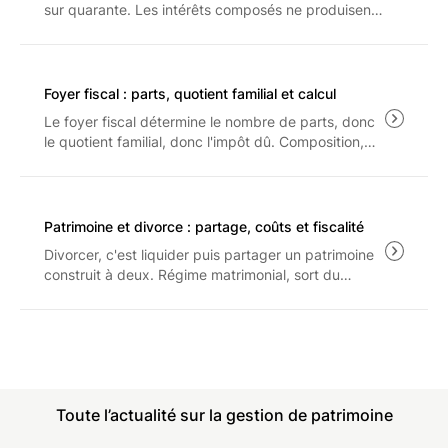
sur quarante. Les intérêts composés ne produisent
leur effet qu'à long terme, et seulement sur ce qui
reste après les frais, le PFU à 31.4% et l'inflation.
Foyer fiscal : parts, quotient familial et calcul
Le foyer fiscal détermine le nombre de parts, donc
le quotient familial, donc l'impôt dû. Composition,
barème 2026, plafonnement de l'avantage familial
et arbitrage entre rattachement et pension : les
règles applicables aux revenus 2025.
Patrimoine et divorce : partage, coûts et fiscalité
Divorcer, c'est liquider puis partager un patrimoine
construit à deux. Régime matrimonial, sort du
logement, droit de partage et prestation
compensatoire : les règles et les coûts à connaître
avant d'engager la procédure.
Toute l’actualité sur la gestion de patrimoine