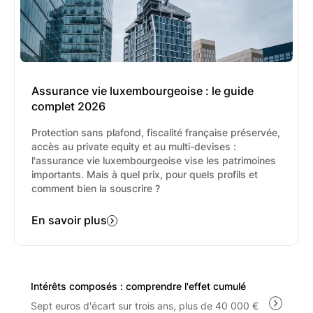
part de ses partenaires, changeant ainsi de
manière significative la relation client. Pour les
Conseillers en Gestion de Patrimoine
Indépendants (CGPI), la perception de
commissions est interdite, à moins qu'elles ne
soient redistribuées au client.
Assurance vie luxembourgeoise : le guide
complet 2026
Protection sans plafond, fiscalité française préservée,
accès au private equity et au multi-devises :
l'assurance vie luxembourgeoise vise les patrimoines
importants. Mais à quel prix, pour quels profils et
comment bien la souscrire ?
En savoir plus
Intérêts composés : comprendre l'effet cumulé
Sept euros d'écart sur trois ans, plus de 40 000 €